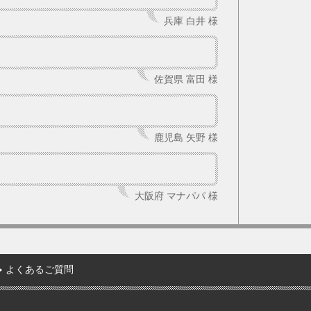
兵庫 白井 様
佐賀県 富田 様
鹿児島 矢野 様
大阪府 マナパパ 様
よくあるご質問