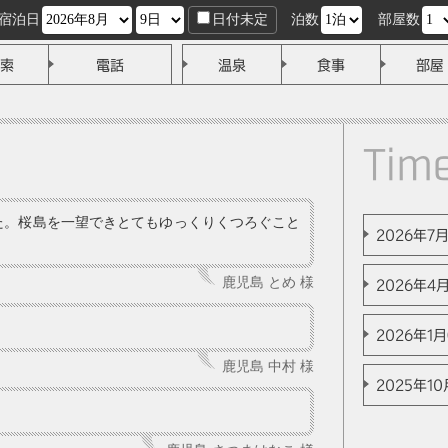
宿泊日
日付未定
泊数
部屋数
索
電話
温泉
食事
部屋
Tim
た。桜島を一望できとてもゆっくりくつろぐこと
2026年7月(
鹿児島 とめ 様
2026年4月
2026年1月(
鹿児島 中村 様
2025年10月