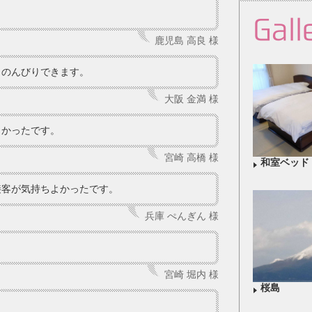
Gall
鹿児島 高良 様
ものんびりできます。
大阪 金満 様
しかったです。
宮崎 高橋 様
和室ベッド
接客が気持ちよかったです。
兵庫 ぺんぎん 様
。
宮崎 堀内 様
桜島