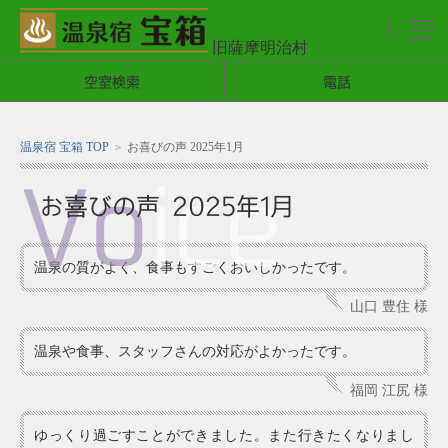
旧薩摩明治村
メ
ニ
空室検索
電話
ュ
ー
温泉宿 宝箱 TOP
お喜びの声 2025年1月
Vo
ice
お喜びの声 2025年1月
温泉の質がよく、食事もすごくおいしかったです。
山口 豊住 様
温泉や食事、スタッフさんの対応がよかったです。
福岡 江尻 様
ゆっくり過ごすことができました。また行きたくなりまし