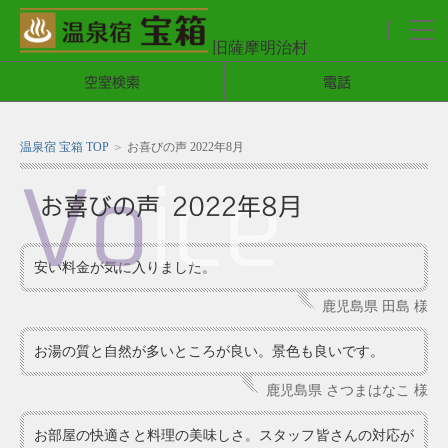
旧薩摩明治村
メ
ニ
空室検索
電話
ュ
ー
温泉宿 宝箱 TOP
お喜びの声 2022年8月
Vo
ice
お喜びの声 2022年8月
安い料金が気に入りました。
鹿児島県 田島 様
お湯の質と自然が多いところが良い。景色も良いです。
鹿児島県 さつまはなこ 様
お部屋の快適さと料理の美味しさ。スタッフ皆さんの対応が