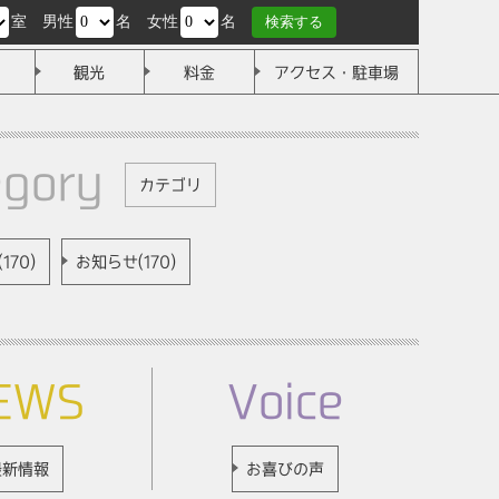
室
男性
名
女性
名
検索する
観光
料金
アクセス・駐車場
egory
カテゴリ
170)
お知らせ(170)
EWS
Voice
最新情報
お喜びの声