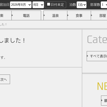
宿泊日
日付未定
泊数
部屋数
索
電話
温泉
食事
部屋
した！
Cat
加しました！
すべて表示(
ます。
次へ
N