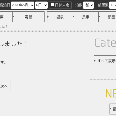
宿泊日
日付未定
泊数
部屋数
索
電話
温泉
食事
部屋
した！
Cat
加しました！
すべて表示(
ます。
次へ
N