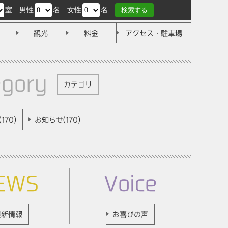
室
男性
名
女性
名
検索する
観光
料金
アクセス・駐車場
egory
カテゴリ
170)
お知らせ(170)
EWS
Voice
最新情報
お喜びの声