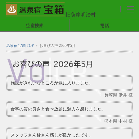
旧薩摩明治村
メ
ニ
空室検索
電話
ュ
ー
温泉宿 宝箱 TOP
お喜びの声 2026年5月
Vo
ice
お喜びの声 2026年5月
施設がきれいなところが気に入りました。
長崎県 伊井 様
食事の質の良さと食べ放題に魅力を感じました。
熊本県 中村 様
スタッフさん皆さん感じが良かったです。