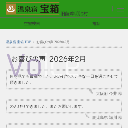
旧薩摩明治村
メ
ニ
空室検索
電話
ュ
ー
温泉宿 宝箱 TOP
お喜びの声 2026年2月
Vo
ice
お喜びの声 2026年2月
何を見ても最高でした。おかげでステキな一日を過ごさせて
頂きました。
大阪府 今井 様
のんびりできました。またお願いします。
鹿児島県 頴川 様