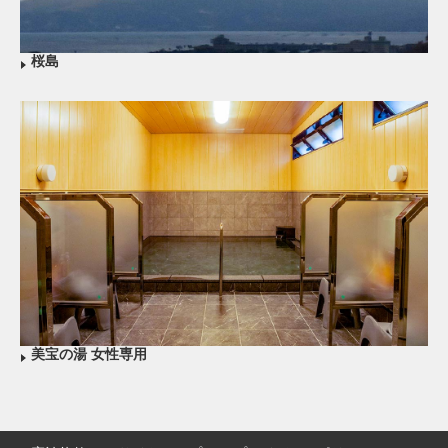
桜島
美宝の湯 女性専用