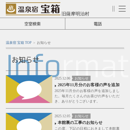
旧薩摩明治村
メ
ニ
空室検索
電話
ュ
ー
温泉宿 宝箱 TOP
お知らせ
Info
rmat
お知らせ
2025.12.06
お知らせ
2025年11月分のお客様の声を追加
2025年11月分のお客様の声を追加しまし
しました！
た。毎月たくさんのお喜びの声をいただ
き、ありがとうございます。
2025.12.05
お知らせ
本館裏の工事のお知らせ
この度、下記の日程におきまして本館裏