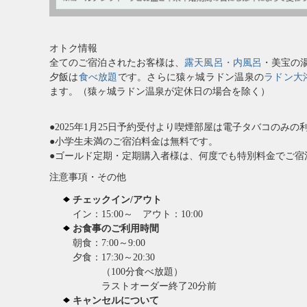
オトク情報
全てのご宿泊されたお客様は、
露天風呂・内風呂
・美宝の
夕飯は
食べ放題
です。さらに猿ヶ城ラドン温泉の
ラドン大
ます。（猿ヶ城ラドン温泉が定休日の場合
を除く）
●2025年1月25日予約受付より喫煙部屋は電子タバコのみ
●小学生未満のご宿泊料金は無料です。
●ゴールド定期・定期購入者様は、何度でも特別料金でご宿
注意事項・その他
チェックイン/アウト
イン：15:00～ アウト：10:00
お食事のご利用時間
朝食：7:00～9:00
夕食：17:30～20:30
（100分食べ放題）
ラストオーダー終了20分前
キャンセルについて