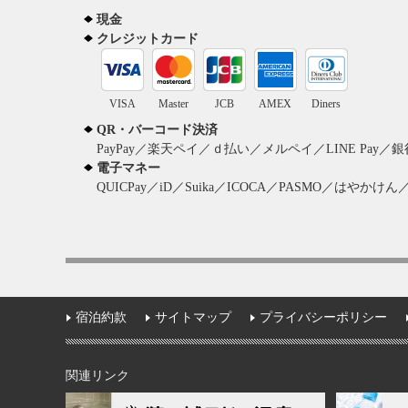
現金
クレジットカード
VISA
Master
JCB
AMEX
Diners
QR・バーコード決済
PayPay／楽天ペイ／ｄ払い／メルペイ／LINE Pay／銀行
電子マネー
QUICPay／iD／Suika／ICOCA／PASMO／はやかけん／
宿泊約款
サイトマップ
プライバシーポリシー
関連リンク