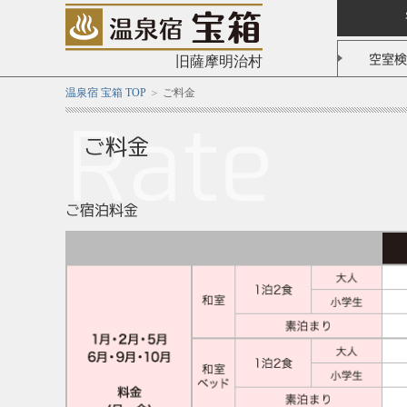
空室検
旧薩摩明治村
温泉宿 宝箱 TOP
ご料金
R
ate
ご料金
ご宿泊料金