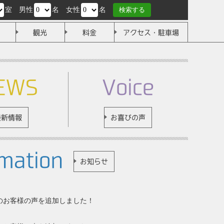
室
男性
名
女性
名
検索する
観光
料金
アクセス・駐車場
EWS
Voice
最新情報
お喜びの声
mation
お知らせ
7分のお客様の声を追加しました！