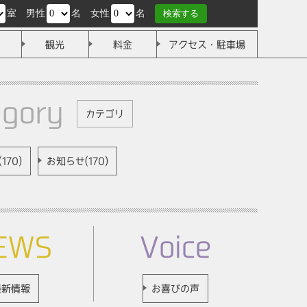
室
男性
名
女性
名
検索する
観光
料金
アクセス・駐車場
egory
カテゴリ
170)
お知らせ(170)
EWS
Voice
最新情報
お喜びの声