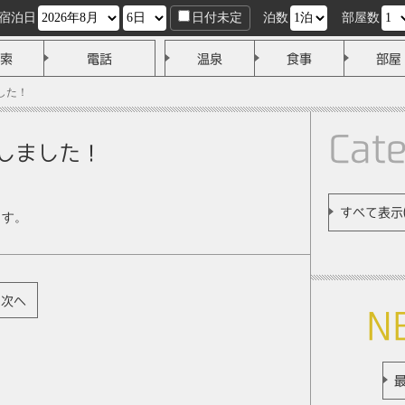
宿泊日
日付未定
泊数
部屋数
索
電話
温泉
食事
部屋
した！
Cat
加しました！
すべて表示(
ます。
次へ
N