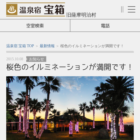
旧薩摩明治村
メ
ニ
空室検索
電話
ュ
ー
温泉宿 宝箱 TOP
最新情報
桜色のイルミネーションが満開です！
2015.10.08
お知らせ
桜色のイルミネーションが満開です！